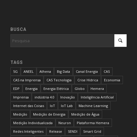
BUSCA
TAGS
5G
ANEEL
Athena
Big Data
Canal Energia
CAS
CAS na Imprensa
CAS Tecnologia
Crise Hídrica
Economia
EDP
Energia
Energia Elétrica
Globo
Hemera
Imprensa
indústria 4.0
Inovação
Inteligência Artificial
Internet das Coisas
IoT
IoT Lab
Machine Learning
Medição
Medição de Energia
Medição de Água
Medição Individualizada
Neuron
Plataforma Hemera
Redes Inteligentes
Release
SENDI
Smart Grid