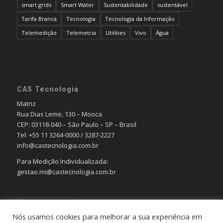
smart grids
Smart Water
Sustentabilidade
sustentável
Tarifa Branca
Tecnologia
Tecnologia da Informação
Telemedição
Telemetria
Utilities
Vivo
Água
CAS Tecnologia
Matriz
Rua Dias Leme, 130 – Mooca
CEP: 03118-040 – São Paulo – SP – Brasil
Tel: +55 11 3264-0000 / 3287-2227
info@castecnologia.com.br
Para Medição Individualizada:
gestao.mi@castecnologia.com.br
Português
Nós usamos cookies para melhorar a sua experiência em