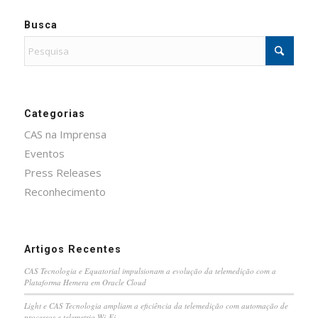
Busca
Categorias
CAS na Imprensa
Eventos
Press Releases
Reconhecimento
Artigos Recentes
CAS Tecnologia e Equatorial impulsionam a evolução da telemedição com a
Plataforma Hemera em Oracle Cloud
Light e CAS Tecnologia ampliam a eficiência da telemedição com automação de
processos e telemetria Wi-Fi