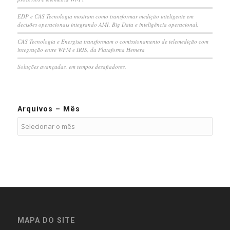
EDP e CAS Tecnologia mostram como transformar medição inteligente em
decisões operacionais integrando AMI, Big Data e inteligência operacional.
CAS Tecnologia e Energisa transformam o comissionamento de telemedição com
integração entre WFM e IRIS, da Plataforma Hemera
Soluções avançadas, em tempos desafiadores.
Arquivos – Mês
MAPA DO SITE