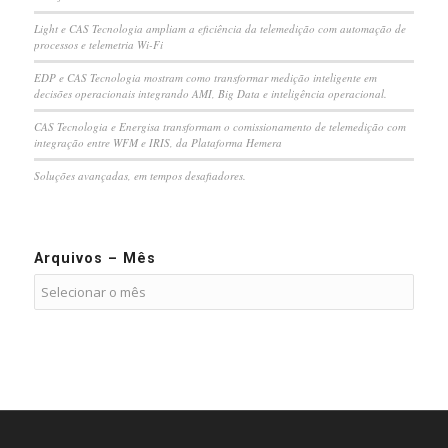
Light e CAS Tecnologia ampliam a eficiência da telemedição com automação de
processos e telemetria Wi-Fi
EDP e CAS Tecnologia mostram como transformar medição inteligente em
decisões operacionais integrando AMI, Big Data e inteligência operacional.
CAS Tecnologia e Energisa transformam o comissionamento de telemedição com
integração entre WFM e IRIS, da Plataforma Hemera
Soluções avançadas, em tempos desafiadores.
Arquivos – Mês