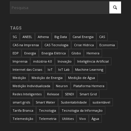
TAGS
5G
ANEEL
Athena
Big Data
Canal Energia
CAS
CAS na Imprensa
CAS Tecnologia
Crise Hídrica
Economia
EDP
Energia
Energia Elétrica
Globo
Hemera
Imprensa
indústria 4.0
Inovação
Inteligência Artificial
Internet das Coisas
IoT
IoT Lab
Machine Learning
Medição
Medição de Energia
Medição de Água
Medição Individualizada
Neuron
Plataforma Hemera
Redes Inteligentes
Release
SENDI
Smart Grid
smart grids
Smart Water
Sustentabilidade
sustentável
Tarifa Branca
Tecnologia
Tecnologia da Informação
Telemedição
Telemetria
Utilities
Vivo
Água