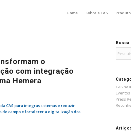
Home
Sobre a CAS
Produto
Busca
ransformam o
ção com integração
orma Hemera
Catego
CAS na 
Eventos
Press R
Reconhe
 da CAS para integras sistemas e reduzir
 de campo e fortalecer a digitalização dos
Artigo