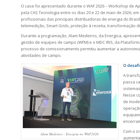
O case foi apresentado durante o WAF 2026 – Workshop de Ap
pela CAS Tecnologia entre os dias 20 e 22 de maio de 2026, em
profissionais das principais distribuidoras de energia do Bras
telemedição, Smart Grids, proteção à receita, transformação dig
Durante a programação, Alam Medeiros, da Energisa, apresent
gestão de equipes de campo (WFM) e o MDC IRIS, da Platafo
processo de comissionamento permitiu aumentar a autonomia 
atividades de campo.
O desafi
A transf
passa ca
sistemas
Nesse co
de moder
operaçã
equipame
encerra
Com o cr
Alam Medeiros – Energisa no WAF2026
aumentar