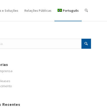
s e Soluções
Relações Públicas
Português
rias
Imprensa
eleases
cimento
s Recentes