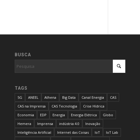
BUSCA
TAGS
5G
ANEEL
Athena
Big Data
Canal Energia
CAS
CAS na Imprensa
CAS Tecnologia
Crise Hídrica
Economia
EDP
Energia
Energia Elétrica
Globo
Hemera
Imprensa
indústria 4.0
Inovação
Inteligência Artificial
Internet das Coisas
IoT
IoT Lab