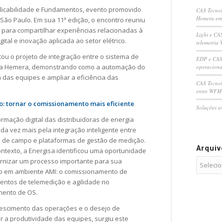
licabilidade e Fundamentos, evento promovido
CAS Tecnol
Hemera em
 São Paulo. Em sua 11ª edição, o encontro reuniu
il para compartilhar experiências relacionadas à
Light e CA
ital e inovação aplicada ao setor elétrico.
telemetria 
ou o projeto de integração entre o sistema de
EDP e CAS 
rma Hemera, demonstrando como a automação do
operaciona
das equipes e ampliar a eficiência das
CAS Tecnol
entre WFM 
o: tornar o comissionamento mais eficiente
Soluções a
ormação digital das distribuidoras de energia
da vez mais pela integração inteligente entre
 de campo e plataformas de gestão de medição.
Arqui
ntexto, a Energisa identificou uma oportunidade
nizar um processo importante para sua
o em ambiente AMI: o comissionamento de
ntos de telemedição e agilidade no
mento de OS.
escimento das operações e o desejo de
 a produtividade das equipes, surgiu este