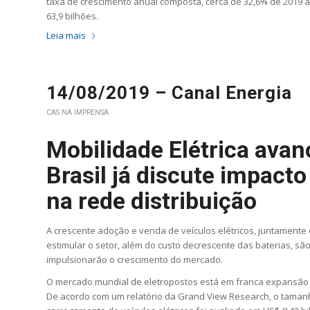
taxa de crescimento anual composta, cerca de 32,6% de 2019 
63,9 bilhões.
Leia mais
14/08/2019 – Canal Energia
CAS NA IMPRENSA
Mobilidade Elétrica ava
Brasil já discute impacto
na rede distribuição
A crescente adoção e venda de veículos elétricos, juntamente
estimular o setor, além do custo decrescente das baterias, são
impulsionarão o crescimento do mercado.
O mercado mundial de eletropostos está em franca expansão 
De acordo com um relatório da Grand View Research, o taman