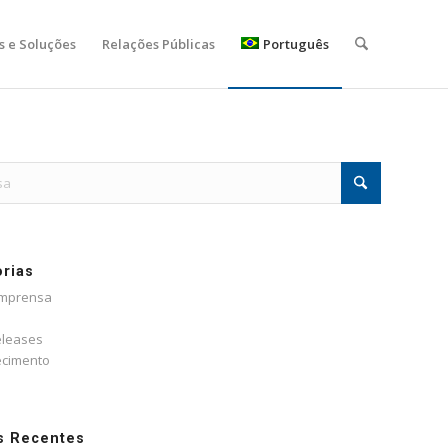
s e Soluções
Relações Públicas
Português
rias
Imprensa
eleases
cimento
s Recentes