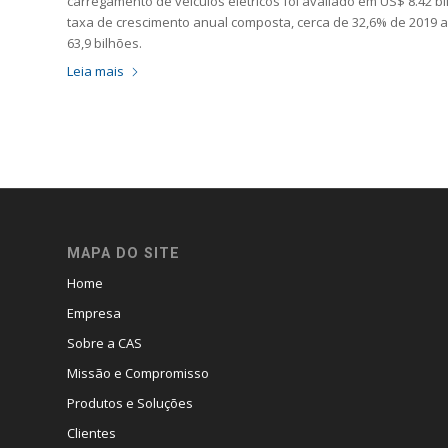
carregamento de veículos elétricos foi avaliado em US$ 8.42 b
taxa de crescimento anual composta, cerca de 32,6% de 2019 
63,9 bilhões.
Leia mais
MAPA DO SITE
Home
Empresa
Sobre a CAS
Missão e Compromisso
Produtos e Soluções
Clientes