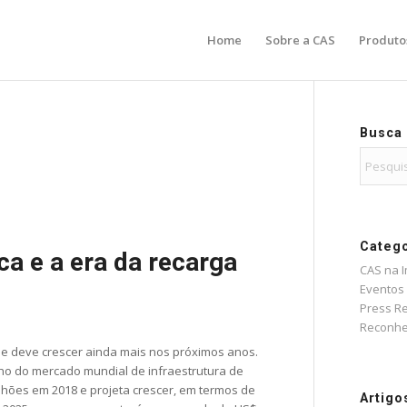
Home
Sobre a CAS
Produto
Busca
Catego
ca e a era da recarga
CAS na 
Eventos
Press R
Reconhe
e deve crescer ainda mais nos próximos anos.
ho do mercado mundial de infraestrutura de
ilhões em 2018 e projeta crescer, em termos de
Artigo