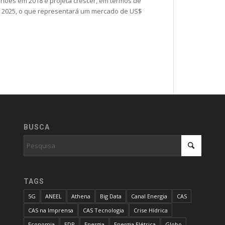
ilhões em 2018 e projeta crescer, em termos de
a 2025, o que representará um mercado de US$
BUSCA
TAGS
5G
ANEEL
Athena
Big Data
Canal Energia
CAS
CAS na Imprensa
CAS Tecnologia
Crise Hídrica
Economia
EDP
Energia
Energia Elétrica
Globo