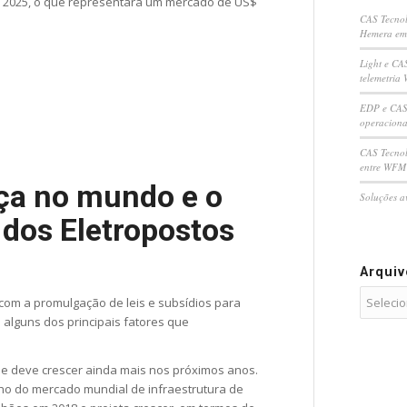
a 2025, o que representará um mercado de US$
CAS Tecnol
Hemera em
Light e CA
telemetria 
EDP e CAS 
operaciona
CAS Tecnol
entre WFM 
nça no mundo e o
Soluções a
 dos Eletropostos
Arqui
 com a promulgação de leis e subsídios para
 alguns dos principais fatores que
e deve crescer ainda mais nos próximos anos.
ho do mercado mundial de infraestrutura de