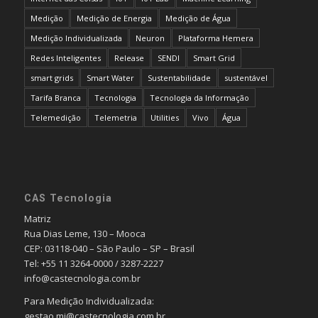
Medição
Medição de Energia
Medição de Água
Medição Individualizada
Neuron
Plataforma Hemera
Redes Inteligentes
Release
SENDI
Smart Grid
smart grids
Smart Water
Sustentabilidade
sustentável
Tarifa Branca
Tecnologia
Tecnologia da Informação
Telemedição
Telemetria
Utilities
Vivo
Água
CAS Tecnologia
Matriz
Rua Dias Leme, 130 – Mooca
CEP: 03118-040 – São Paulo – SP – Brasil
Tel: +55 11 3264-0000 / 3287-2227
info@castecnologia.com.br
Para Medição Individualizada:
gestao.mi@castecnologia.com.br