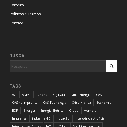
Carreira
Políticas e Termos
Contato
BUSCA
TAGS
5G
ANEEL
Athena
Big Data
Canal Energia
CAS
CAS na Imprensa
CAS Tecnologia
Crise Hídrica
Economia
EDP
Energia
Energia Elétrica
Globo
Hemera
Imprensa
indústria 4.0
Inovação
Inteligência Artificial
Internet das Coisas
IoT
IoT Lab
Machine Learning