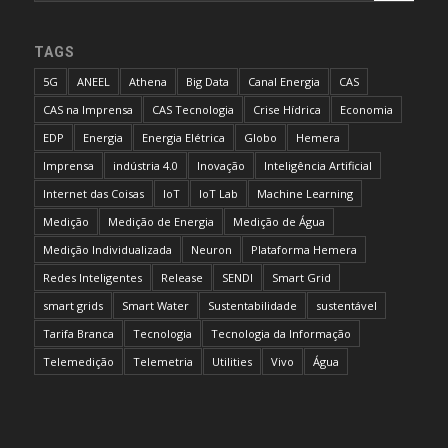
TAGS
5G
ANEEL
Athena
Big Data
Canal Energia
CAS
CAS na Imprensa
CAS Tecnologia
Crise Hídrica
Economia
EDP
Energia
Energia Elétrica
Globo
Hemera
Imprensa
indústria 4.0
Inovação
Inteligência Artificial
Internet das Coisas
IoT
IoT Lab
Machine Learning
Medição
Medição de Energia
Medição de Água
Medição Individualizada
Neuron
Plataforma Hemera
Redes Inteligentes
Release
SENDI
Smart Grid
smart grids
Smart Water
Sustentabilidade
sustentável
Tarifa Branca
Tecnologia
Tecnologia da Informação
Telemedição
Telemetria
Utilities
Vivo
Água