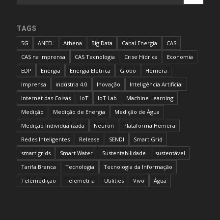
TAGS
5G
ANEEL
Athena
Big Data
Canal Energia
CAS
CAS na Imprensa
CAS Tecnologia
Crise Hídrica
Economia
EDP
Energia
Energia Elétrica
Globo
Hemera
Imprensa
indústria 4.0
Inovação
Inteligência Artificial
Internet das Coisas
IoT
IoT Lab
Machine Learning
Medição
Medição de Energia
Medição de Água
Medição Individualizada
Neuron
Plataforma Hemera
Redes Inteligentes
Release
SENDI
Smart Grid
smart grids
Smart Water
Sustentabilidade
sustentável
Tarifa Branca
Tecnologia
Tecnologia da Informação
Telemedição
Telemetria
Utilities
Vivo
Água