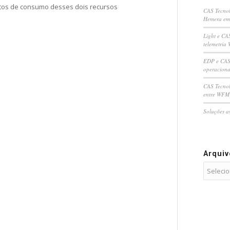
tos de consumo desses dois recursos
CAS Tecnol
Hemera em
Light e CA
telemetria 
EDP e CAS 
operaciona
CAS Tecnol
entre WFM 
Soluções a
Arqui