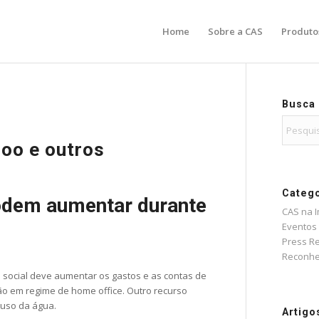
Home
Sobre a CAS
Produto
Busca
hoo e outros
Catego
odem aumentar durante
CAS na 
Eventos
Press R
Reconhe
social deve aumentar os gastos e as contas de
tão em regime de home office. Outro recurso
 uso da água.
Artigo