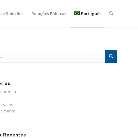
s e Soluções
Relações Públicas
Português
rias
Imprensa
eleases
cimento
s Recentes