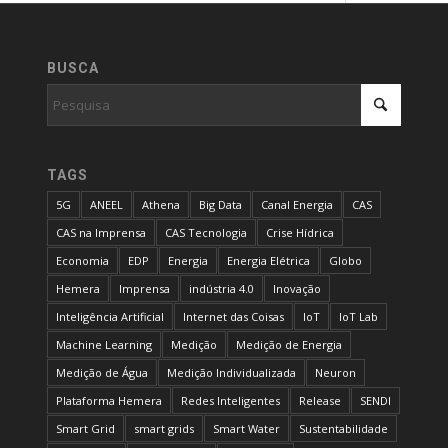
BUSCA
TAGS
5G
ANEEL
Athena
Big Data
Canal Energia
CAS
CAS na Imprensa
CAS Tecnologia
Crise Hídrica
Economia
EDP
Energia
Energia Elétrica
Globo
Hemera
Imprensa
indústria 4.0
Inovação
Inteligência Artificial
Internet das Coisas
IoT
IoT Lab
Machine Learning
Medição
Medição de Energia
Medição de Água
Medição Individualizada
Neuron
Plataforma Hemera
Redes Inteligentes
Release
SENDI
Smart Grid
smart grids
Smart Water
Sustentabilidade