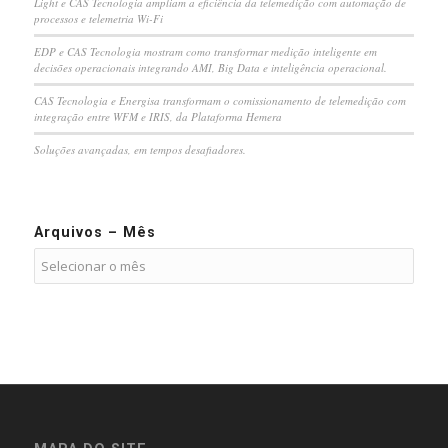
Light e CAS Tecnologia ampliam a eficiência da telemedição com automação de
processos e telemetria Wi-Fi
EDP e CAS Tecnologia mostram como transformar medição inteligente em
decisões operacionais integrando AMI, Big Data e inteligência operacional.
CAS Tecnologia e Energisa transformam o comissionamento de telemedição com
integração entre WFM e IRIS, da Plataforma Hemera
Soluções avançadas, em tempos desafiadores.
Arquivos – Mês