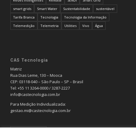
Redes Inteligentes
Release
SENDI
Smart Grid
smart grids
Smart Water
Sustentabilidade
sustentável
Tarifa Branca
Tecnologia
Tecnologia da Informação
Telemedição
Telemetria
Utilities
Vivo
Água
CAS Tecnologia
Matriz
Rua Dias Leme, 130 – Mooca
CEP: 03118-040 – São Paulo – SP – Brasil
Tel: +55 11 3264-0000 / 3287-2227
info@castecnologia.com.br
Para Medição Individualizada:
gestao.mi@castecnologia.com.br
Português