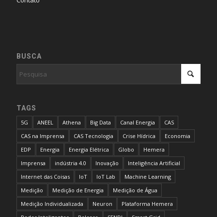
BUSCA
TAGS
5G
ANEEL
Athena
Big Data
Canal Energia
CAS
CAS na Imprensa
CAS Tecnologia
Crise Hídrica
Economia
EDP
Energia
Energia Elétrica
Globo
Hemera
Imprensa
indústria 4.0
Inovação
Inteligência Artificial
Internet das Coisas
IoT
IoT Lab
Machine Learning
Medição
Medição de Energia
Medição de Água
Medição Individualizada
Neuron
Plataforma Hemera