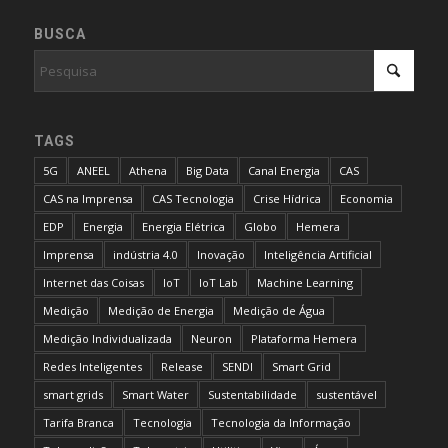
BUSCA
TAGS
5G
ANEEL
Athena
Big Data
Canal Energia
CAS
CAS na Imprensa
CAS Tecnologia
Crise Hídrica
Economia
EDP
Energia
Energia Elétrica
Globo
Hemera
Imprensa
indústria 4.0
Inovação
Inteligência Artificial
Internet das Coisas
IoT
IoT Lab
Machine Learning
Medição
Medição de Energia
Medição de Água
Medição Individualizada
Neuron
Plataforma Hemera
Redes Inteligentes
Release
SENDI
Smart Grid
smart grids
Smart Water
Sustentabilidade
sustentável
Tarifa Branca
Tecnologia
Tecnologia da Informação