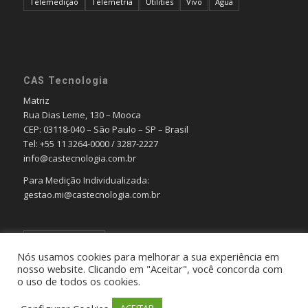
Telemedição
Telemetria
Utilities
Vivo
Água
CAS Tecnologia
Matriz
Rua Dias Leme, 130 – Mooca
CEP: 03118-040 – São Paulo – SP – Brasil
Tel: +55 11 3264-0000 / 3287-2227
info@castecnologia.com.br
Para Medição Individualizada:
gestao.mi@castecnologia.com.br
Português
Nós usamos cookies para melhorar a sua experiência em
nosso website. Clicando em "Aceitar", você concorda com
o uso de todos os cookies.