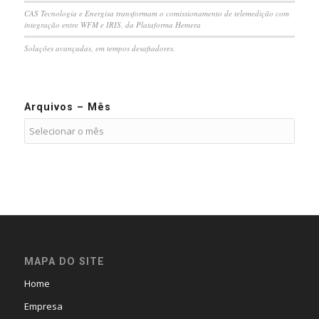
CAS Tecnologia e Energisa transformam o comissionamento de telemedição com
integração entre WFM e IRIS, da Plataforma Hemera
Soluções avançadas, em tempos desafiadores.
Arquivos – Mês
MAPA DO SITE
Home
Empresa