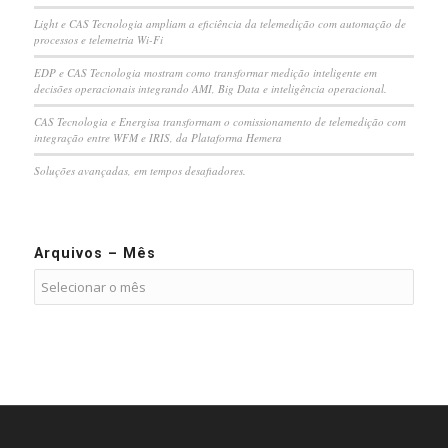
Light e CAS Tecnologia ampliam a eficiência da telemedição com automação de
processos e telemetria Wi-Fi
EDP e CAS Tecnologia mostram como transformar medição inteligente em
decisões operacionais integrando AMI, Big Data e inteligência operacional.
CAS Tecnologia e Energisa transformam o comissionamento de telemedição com
integração entre WFM e IRIS, da Plataforma Hemera
Soluções avançadas, em tempos desafiadores.
Arquivos – Mês