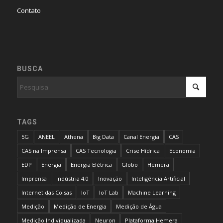
Contato
BUSCA
TAGS
5G
ANEEL
Athena
Big Data
Canal Energia
CAS
CAS na Imprensa
CAS Tecnologia
Crise Hídrica
Economia
EDP
Energia
Energia Elétrica
Globo
Hemera
Imprensa
indústria 4.0
Inovação
Inteligência Artificial
Internet das Coisas
IoT
IoT Lab
Machine Learning
Medição
Medição de Energia
Medição de Água
Medição Individualizada
Neuron
Plataforma Hemera