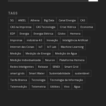
TAGS
5G
ANEEL
Athena
Big Data
Canal Energia
CAS
CAS na Imprensa
CAS Tecnologia
Crise Hídrica
Economia
EDP
Energia
Energia Elétrica
Globo
Hemera
Imprensa
indústria 4.0
Inovação
Inteligência Artificial
Internet das Coisas
IoT
IoT Lab
Machine Learning
Medição
Medição de Energia
Medição de Água
Medição Individualizada
Neuron
Plataforma Hemera
Redes Inteligentes
Release
SENDI
Smart Grid
smart grids
Smart Water
Sustentabilidade
sustentável
Tarifa Branca
Tecnologia
Tecnologia da Informação
Telemedição
Telemetria
Utilities
Vivo
Água