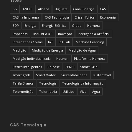
TAGS
5G
ANEEL
Athena
Big Data
Canal Energia
CAS
CAS na Imprensa
CAS Tecnologia
Crise Hídrica
Economia
EDP
Energia
Energia Elétrica
Globo
Hemera
Imprensa
indústria 4.0
Inovação
Inteligência Artificial
Internet das Coisas
IoT
IoT Lab
Machine Learning
Medição
Medição de Energia
Medição de Água
Medição Individualizada
Neuron
Plataforma Hemera
Redes Inteligentes
Release
SENDI
Smart Grid
smart grids
Smart Water
Sustentabilidade
sustentável
Tarifa Branca
Tecnologia
Tecnologia da Informação
Telemedição
Telemetria
Utilities
Vivo
Água
CAS Tecnologia