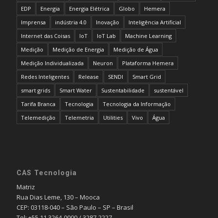
EDP
Energia
Energia Elétrica
Globo
Hemera
Imprensa
indústria 4.0
Inovação
Inteligência Artificial
Internet das Coisas
IoT
IoT Lab
Machine Learning
Medição
Medição de Energia
Medição de Água
Medição Individualizada
Neuron
Plataforma Hemera
Redes Inteligentes
Release
SENDI
Smart Grid
smart grids
Smart Water
Sustentabilidade
sustentável
Tarifa Branca
Tecnologia
Tecnologia da Informação
Telemedição
Telemetria
Utilities
Vivo
Água
CAS Tecnologia
Matriz
Rua Dias Leme, 130 – Mooca
CEP: 03118-040 – São Paulo – SP – Brasil
Tel: +55 11 3264-0000 / 3287-2227