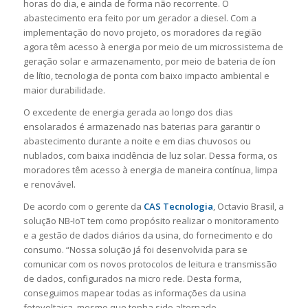
horas do dia, e ainda de forma não recorrente. O
abastecimento era feito por um gerador a diesel. Com a
implementação do novo projeto, os moradores da região
agora têm acesso à energia por meio de um microssistema de
geração solar e armazenamento, por meio de bateria de íon
de lítio, tecnologia de ponta com baixo impacto ambiental e
maior durabilidade.
O excedente de energia gerada ao longo dos dias
ensolarados é armazenado nas baterias para garantir o
abastecimento durante a noite e em dias chuvosos ou
nublados, com baixa incidência de luz solar. Dessa forma, os
moradores têm acesso à energia de maneira contínua, limpa
e renovável.
De acordo com o gerente da
CAS Tecnologia
, Octavio Brasil, a
solução NB-IoT tem como propósito realizar o monitoramento
e a gestão de dados diários da usina, do fornecimento e do
consumo. “Nossa solução já foi desenvolvida para se
comunicar com os novos protocolos de leitura e transmissão
de dados, configurados na micro rede. Desta forma,
conseguimos mapear todas as informações da usina
fotovoltaica, mesmo que tenha sido alternado,