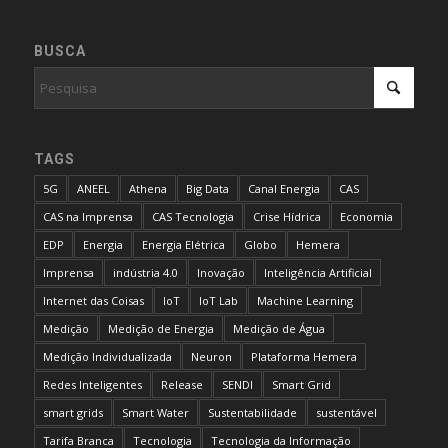
BUSCA
TAGS
5G
ANEEL
Athena
Big Data
Canal Energia
CAS
CAS na Imprensa
CAS Tecnologia
Crise Hídrica
Economia
EDP
Energia
Energia Elétrica
Globo
Hemera
Imprensa
indústria 4.0
Inovação
Inteligência Artificial
Internet das Coisas
IoT
IoT Lab
Machine Learning
Medição
Medição de Energia
Medição de Água
Medição Individualizada
Neuron
Plataforma Hemera
Redes Inteligentes
Release
SENDI
Smart Grid
smart grids
Smart Water
Sustentabilidade
sustentável
Tarifa Branca
Tecnologia
Tecnologia da Informação