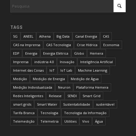
TAGS
5G
ANEEL
Athena
Big Data
Canal Energia
CAS
CAS na Imprensa
CAS Tecnologia
Crise Hídrica
Economia
EDP
Energia
Energia Elétrica
Globo
Hemera
Imprensa
indústria 4.0
Inovação
Inteligência Artificial
Internet das Coisas
IoT
IoT Lab
Machine Learning
Medição
Medição de Energia
Medição de Água
Medição Individualizada
Neuron
Plataforma Hemera
Redes Inteligentes
Release
SENDI
Smart Grid
smart grids
Smart Water
Sustentabilidade
sustentável
Tarifa Branca
Tecnologia
Tecnologia da Informação
Telemedição
Telemetria
Utilities
Vivo
Água