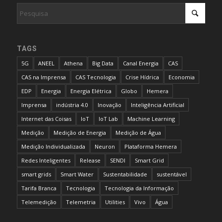
TAGS
5G
ANEEL
Athena
Big Data
Canal Energia
CAS
CAS na Imprensa
CAS Tecnologia
Crise Hídrica
Economia
EDP
Energia
Energia Elétrica
Globo
Hemera
Imprensa
indústria 4.0
Inovação
Inteligência Artificial
Internet das Coisas
IoT
IoT Lab
Machine Learning
Medição
Medição de Energia
Medição de Água
Medição Individualizada
Neuron
Plataforma Hemera
Redes Inteligentes
Release
SENDI
Smart Grid
smart grids
Smart Water
Sustentabilidade
sustentável
Tarifa Branca
Tecnologia
Tecnologia da Informação
Telemedição
Telemetria
Utilities
Vivo
Água