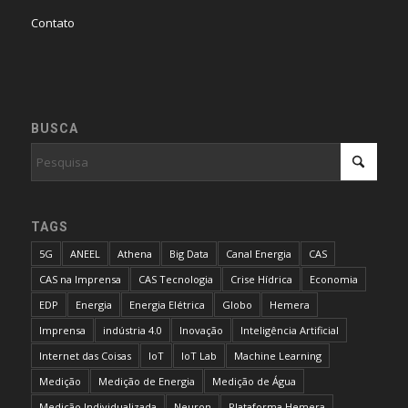
Contato
BUSCA
TAGS
5G
ANEEL
Athena
Big Data
Canal Energia
CAS
CAS na Imprensa
CAS Tecnologia
Crise Hídrica
Economia
EDP
Energia
Energia Elétrica
Globo
Hemera
Imprensa
indústria 4.0
Inovação
Inteligência Artificial
Internet das Coisas
IoT
IoT Lab
Machine Learning
Medição
Medição de Energia
Medição de Água
Medição Individualizada
Neuron
Plataforma Hemera