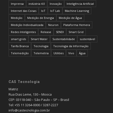
Imprensa
indústria 4.0
Inovação
Inteligência Artificial
Internet das Coisas
IoT
IoT Lab
Machine Learning
Medição
Medição de Energia
Medição de Água
Medição Individualizada
Neuron
Plataforma Hemera
Redes Inteligentes
Release
SENDI
Smart Grid
smart grids
Smart Water
Sustentabilidade
sustentável
Tarifa Branca
Tecnologia
Tecnologia da Informação
Telemedição
Telemetria
Utilities
Vivo
Água
CAS Tecnologia
Matriz
Rua Dias Leme, 130 – Mooca
CEP: 03118-040 – São Paulo – SP – Brasil
Tel: +55 11 3264-0000 / 3287-2227
info@castecnologia.com.br