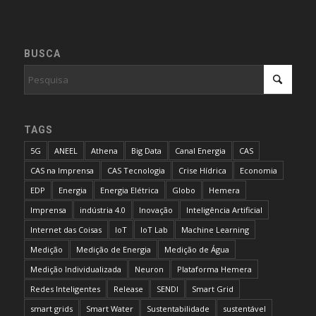
BUSCA
TAGS
5G
ANEEL
Athena
Big Data
Canal Energia
CAS
CAS na Imprensa
CAS Tecnologia
Crise Hídrica
Economia
EDP
Energia
Energia Elétrica
Globo
Hemera
Imprensa
indústria 4.0
Inovação
Inteligência Artificial
Internet das Coisas
IoT
IoT Lab
Machine Learning
Medição
Medição de Energia
Medição de Água
Medição Individualizada
Neuron
Plataforma Hemera
Redes Inteligentes
Release
SENDI
Smart Grid
smart grids
Smart Water
Sustentabilidade
sustentável