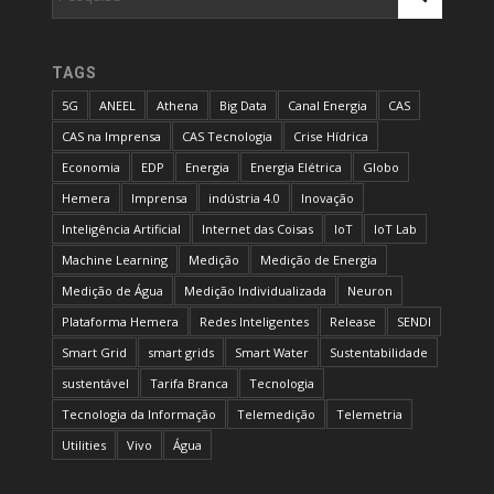
TAGS
5G
ANEEL
Athena
Big Data
Canal Energia
CAS
CAS na Imprensa
CAS Tecnologia
Crise Hídrica
Economia
EDP
Energia
Energia Elétrica
Globo
Hemera
Imprensa
indústria 4.0
Inovação
Inteligência Artificial
Internet das Coisas
IoT
IoT Lab
Machine Learning
Medição
Medição de Energia
Medição de Água
Medição Individualizada
Neuron
Plataforma Hemera
Redes Inteligentes
Release
SENDI
Smart Grid
smart grids
Smart Water
Sustentabilidade
sustentável
Tarifa Branca
Tecnologia
Tecnologia da Informação
Telemedição
Telemetria
Utilities
Vivo
Água