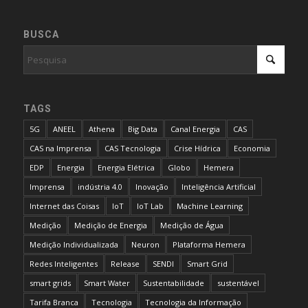
BUSCA
TAGS
5G
ANEEL
Athena
Big Data
Canal Energia
CAS
CAS na Imprensa
CAS Tecnologia
Crise Hídrica
Economia
EDP
Energia
Energia Elétrica
Globo
Hemera
Imprensa
indústria 4.0
Inovação
Inteligência Artificial
Internet das Coisas
IoT
IoT Lab
Machine Learning
Medição
Medição de Energia
Medição de Água
Medição Individualizada
Neuron
Plataforma Hemera
Redes Inteligentes
Release
SENDI
Smart Grid
smart grids
Smart Water
Sustentabilidade
sustentável
Tarifa Branca
Tecnologia
Tecnologia da Informação