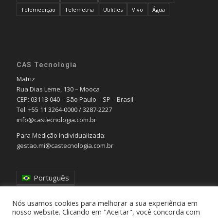
Telemedição
Telemetria
Utilities
Vivo
Água
CAS Tecnologia
Matriz
Rua Dias Leme, 130 – Mooca
CEP: 03118-040 – São Paulo – SP – Brasil
Tel: +55 11 3264-0000 / 3287-2227
info@castecnologia.com.br
Para Medição Individualizada:
gestao.mi@castecnologia.com.br
Português
English
Nós usamos cookies para melhorar a sua experiência em
nosso website. Clicando em "Aceitar", você concorda com