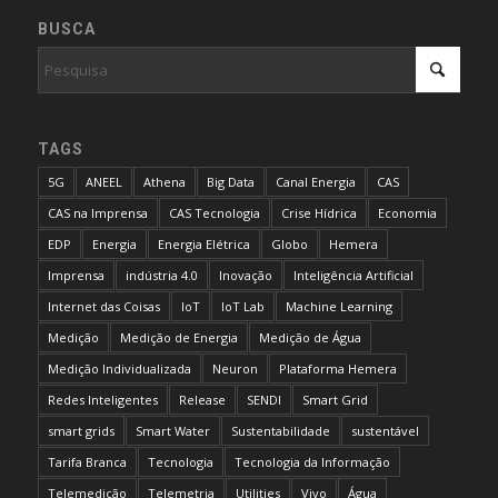
BUSCA
TAGS
5G
ANEEL
Athena
Big Data
Canal Energia
CAS
CAS na Imprensa
CAS Tecnologia
Crise Hídrica
Economia
EDP
Energia
Energia Elétrica
Globo
Hemera
Imprensa
indústria 4.0
Inovação
Inteligência Artificial
Internet das Coisas
IoT
IoT Lab
Machine Learning
Medição
Medição de Energia
Medição de Água
Medição Individualizada
Neuron
Plataforma Hemera
Redes Inteligentes
Release
SENDI
Smart Grid
smart grids
Smart Water
Sustentabilidade
sustentável
Tarifa Branca
Tecnologia
Tecnologia da Informação
Telemedição
Telemetria
Utilities
Vivo
Água