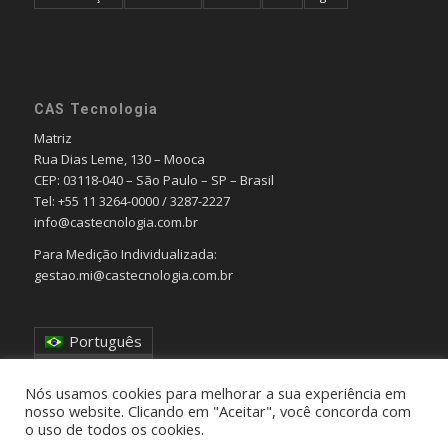
CAS Tecnologia
Matriz
Rua Dias Leme, 130 – Mooca
CEP: 03118-040 – São Paulo – SP – Brasil
Tel: +55 11 3264-0000 / 3287-2227
info@castecnologia.com.br
Para Medição Individualizada:
gestao.mi@castecnologia.com.br
Português
English
Nós usamos cookies para melhorar a sua experiência em
nosso website. Clicando em "Aceitar", você concorda com
o uso de todos os cookies.