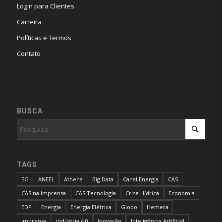
Login para Clientes
Carreira
Políticas e Termos
Contato
BUSCA
TAGS
5G
ANEEL
Athena
Big Data
Canal Energia
CAS
CAS na Imprensa
CAS Tecnologia
Crise Hídrica
Economia
EDP
Energia
Energia Elétrica
Globo
Hemera
Imprensa
indústria 4.0
Inovação
Inteligência Artificial