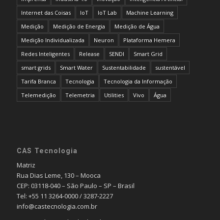
Internet das Coisas
IoT
IoT Lab
Machine Learning
Medição
Medição de Energia
Medição de Água
Medição Individualizada
Neuron
Plataforma Hemera
Redes Inteligentes
Release
SENDI
Smart Grid
smart grids
Smart Water
Sustentabilidade
sustentável
Tarifa Branca
Tecnologia
Tecnologia da Informação
Telemedição
Telemetria
Utilities
Vivo
Água
CAS Tecnologia
Matriz
Rua Dias Leme, 130 – Mooca
CEP: 03118-040 – São Paulo – SP – Brasil
Tel: +55 11 3264-0000 / 3287-2227
info@castecnologia.com.br