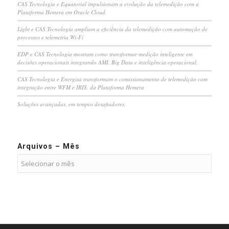
CAS Tecnologia e Equatorial impulsionam a evolução da telemedição com a
Plataforma Hemera em Oracle Cloud
Light e CAS Tecnologia ampliam a eficiência da telemedição com automação de
processos e telemetria Wi-Fi
EDP e CAS Tecnologia mostram como transformar medição inteligente em
decisões operacionais integrando AMI, Big Data e inteligência operacional.
CAS Tecnologia e Energisa transformam o comissionamento de telemedição com
integração entre WFM e IRIS, da Plataforma Hemera
Soluções avançadas, em tempos desafiadores.
Arquivos – Mês