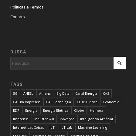
Políticas e Termos
Contato
BUSCA
TAGS
5G
ANEEL
Athena
Big Data
Canal Energia
CAS
CAS na Imprensa
CAS Tecnologia
Crise Hídrica
Economia
EDP
Energia
Energia Elétrica
Globo
Hemera
Imprensa
indústria 4.0
Inovação
Inteligência Artificial
Internet das Coisas
IoT
IoT Lab
Machine Learning
Medição
Medição de Energia
Medição de Água