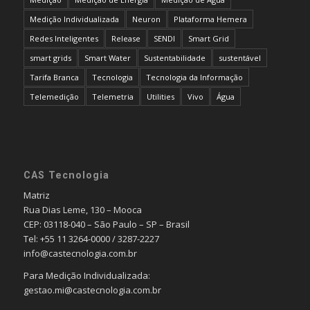
Medição Individualizada
Neuron
Plataforma Hemera
Redes Inteligentes
Release
SENDI
Smart Grid
smart grids
Smart Water
Sustentabilidade
sustentável
Tarifa Branca
Tecnologia
Tecnologia da Informação
Telemedição
Telemetria
Utilities
Vivo
Água
CAS Tecnologia
Matriz
Rua Dias Leme, 130 – Mooca
CEP: 03118-040 – São Paulo – SP – Brasil
Tel: +55 11 3264-0000 / 3287-2227
info@castecnologia.com.br
Para Medição Individualizada:
gestao.mi@castecnologia.com.br