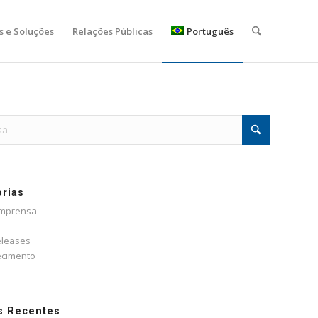
s e Soluções
Relações Públicas
Português
rias
Imprensa
eleases
cimento
s Recentes