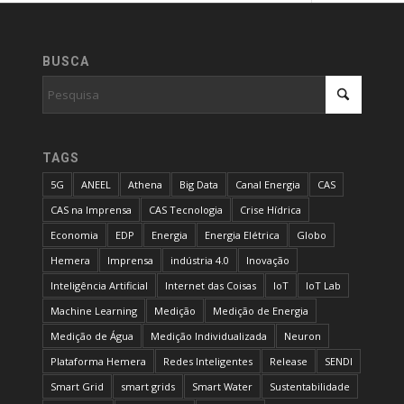
BUSCA
TAGS
5G
ANEEL
Athena
Big Data
Canal Energia
CAS
CAS na Imprensa
CAS Tecnologia
Crise Hídrica
Economia
EDP
Energia
Energia Elétrica
Globo
Hemera
Imprensa
indústria 4.0
Inovação
Inteligência Artificial
Internet das Coisas
IoT
IoT Lab
Machine Learning
Medição
Medição de Energia
Medição de Água
Medição Individualizada
Neuron
Plataforma Hemera
Redes Inteligentes
Release
SENDI
Smart Grid
smart grids
Smart Water
Sustentabilidade