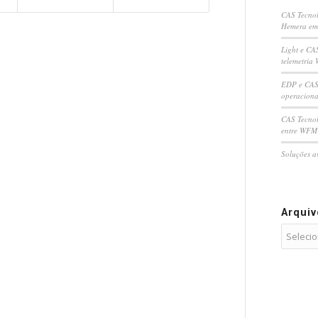
CAS Tecnol
Hemera em
Light e CA
telemetria 
EDP e CAS 
operaciona
CAS Tecnol
entre WFM 
Soluções a
Arqui