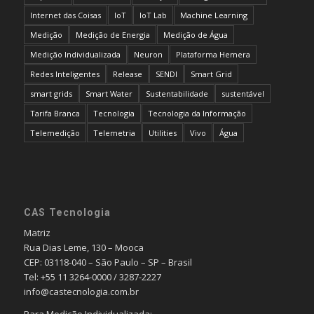
Internet das Coisas
IoT
IoT Lab
Machine Learning
Medição
Medição de Energia
Medição de Água
Medição Individualizada
Neuron
Plataforma Hemera
Redes Inteligentes
Release
SENDI
Smart Grid
smart grids
Smart Water
Sustentabilidade
sustentável
Tarifa Branca
Tecnologia
Tecnologia da Informação
Telemedição
Telemetria
Utilities
Vivo
Água
CAS Tecnologia
Matriz
Rua Dias Leme, 130 – Mooca
CEP: 03118-040 – São Paulo – SP – Brasil
Tel: +55 11 3264-0000 / 3287-2227
info@castecnologia.com.br
Para Medição Individualizada: