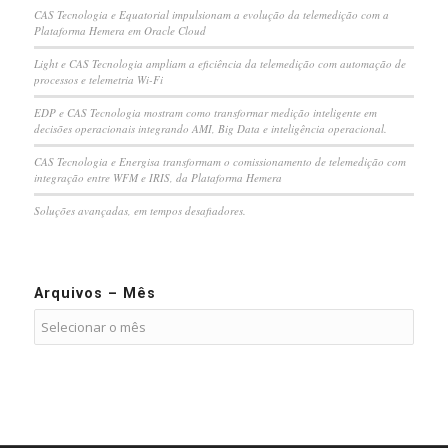
CAS Tecnologia e Equatorial impulsionam a evolução da telemedição com a
Plataforma Hemera em Oracle Cloud
Light e CAS Tecnologia ampliam a eficiência da telemedição com automação de
processos e telemetria Wi-Fi
EDP e CAS Tecnologia mostram como transformar medição inteligente em
decisões operacionais integrando AMI, Big Data e inteligência operacional.
CAS Tecnologia e Energisa transformam o comissionamento de telemedição com
integração entre WFM e IRIS, da Plataforma Hemera
Soluções avançadas, em tempos desafiadores.
Arquivos – Mês